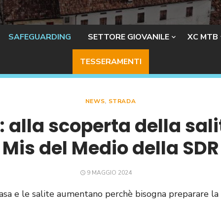
SAFEGUARDING
SETTORE GIOVANILE
XC MTB
TESSERAMENTI
NEWS
,
STRADA
4: alla scoperta della sal
Mis del Medio della SDR
POSTED
9 MAGGIO 2024
ON
 casa e le salite aumentano perchè bisogna preparare la