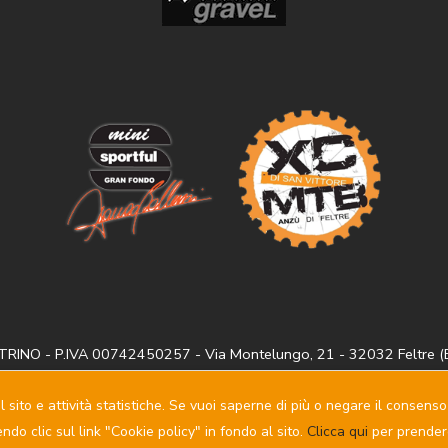
RINO - P.IVA 00742450257 - Via Montelungo, 21 - 32032 Feltre (
pedalefeltrino@sportfuldolomitirace.it
Privacy policy
-
Cookie policy
- Powered by
Sersis
l sito e attività statistiche. Se vuoi saperne di più o negare il consens
do clic sul link "Cookie policy" in fondo al sito.
Clicca qui
per prendere