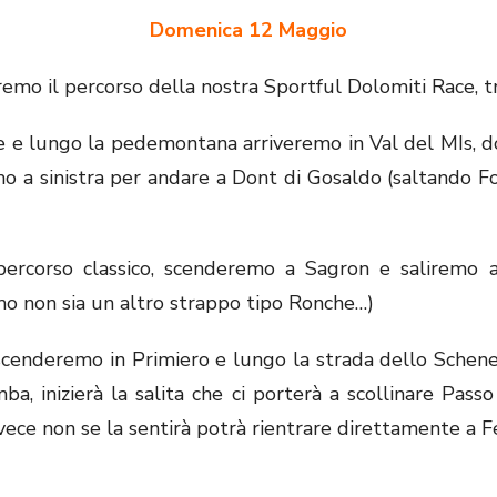
Domenica 12 Maggio
emo il percorso della nostra Sportful Dolomiti Race, t
 e lungo la pedemontana arriveremo in Val del MIs, dov
remo a sinistra per andare a Dont di Gosaldo (saltando F
l percorso classico, scenderemo a Sagron e saliremo
mo non sia un altro strappo tipo Ronche…)
 scenderemo in Primiero e lungo la strada dello Schene
a, inizierà la salita che ci porterà a scollinare Pas
vece non se la sentirà potrà rientrare direttamente a F