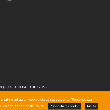
BL) - Tel: +39 0439 303735 -
o a tutti o ad alcuni cookie clicca sul pulsante "Personalizza i
 visione della Cookie Policy.
Personalizza i cookie
Rifiuta