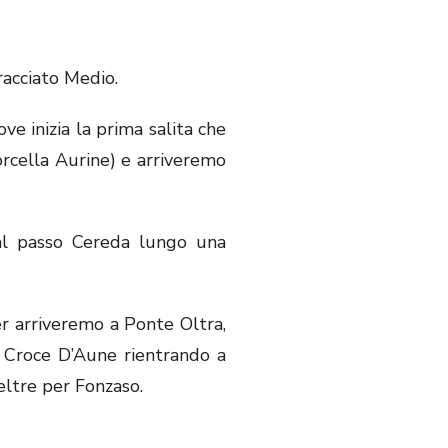
racciato Medio.
e inizia la prima salita che
orcella Aurine) e arriveremo
 al passo Cereda lungo una
r arriveremo a Ponte Oltra,
so Croce D’Aune rientrando a
eltre per Fonzaso.