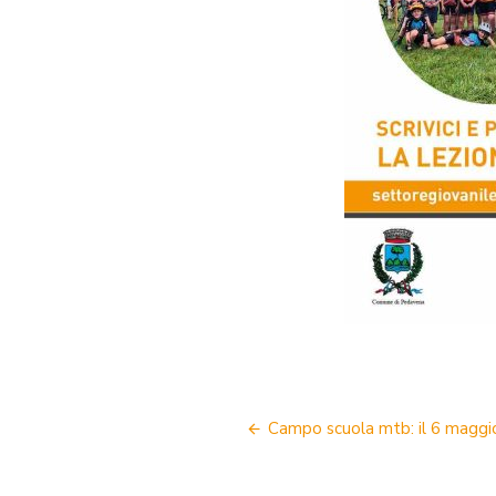
NAVIGAZIONE
Campo scuola mtb: il 6 maggio 
ARTICOLI