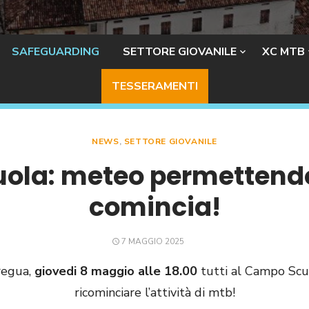
SAFEGUARDING
SETTORE GIOVANILE
XC MTB
TESSERAMENTI
NEWS
,
SETTORE GIOVANILE
la: meteo permettendo
comincia!
POSTED
7 MAGGIO 2025
ON
regua,
giovedi 8 maggio alle 18.00
tutti al Campo Scu
ricominciare l’attività di mtb!