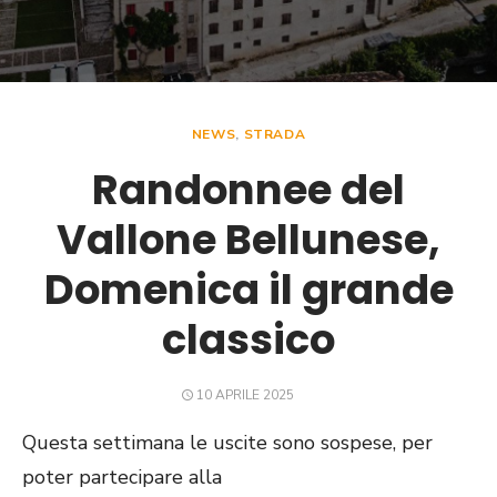
NEWS
,
STRADA
Randonnee del
Vallone Bellunese,
Domenica il grande
classico
POSTED
10 APRILE 2025
ON
Questa settimana le uscite sono sospese, per
poter partecipare alla