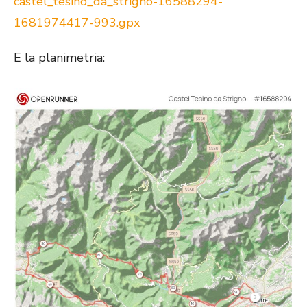
castel_tesino_da_strigno-16588294-
1681974417-993.gpx
E la planimetria: