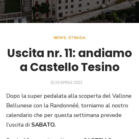
NEWS
,
STRADA
Uscita nr. 11: andiamo
a Castello Tesino
POSTED
20 APRILE 2023
ON
Dopo la super pedalata alla scoperta del Vallone
Bellunese con la Randonnéé, torniamo al nostro
calendario che per questa settimana prevede
l’uscita di
SABATO.