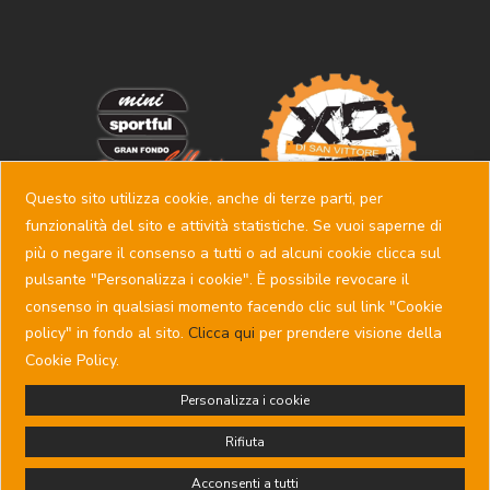
Questo sito utilizza cookie, anche di terze parti, per
funzionalità del sito e attività statistiche. Se vuoi saperne di
più o negare il consenso a tutti o ad alcuni cookie clicca sul
pulsante "Personalizza i cookie". È possibile revocare il
consenso in qualsiasi momento facendo clic sul link "Cookie
policy" in fondo al sito.
Clicca qui
per prendere visione della
Copyright © SSD PEDALE FELTRINO - P.IVA 00742450257 -
Cookie Policy.
Via Montelungo, 21 - 32032 Feltre (BL) - Tel: +39 0439
303735 -
pedalefeltrino@sportfuldolomitirace.it
Personalizza i cookie
Privacy policy
-
Cookie policy
- Powered by
Sersis
Rifiuta
Acconsenti a tutti