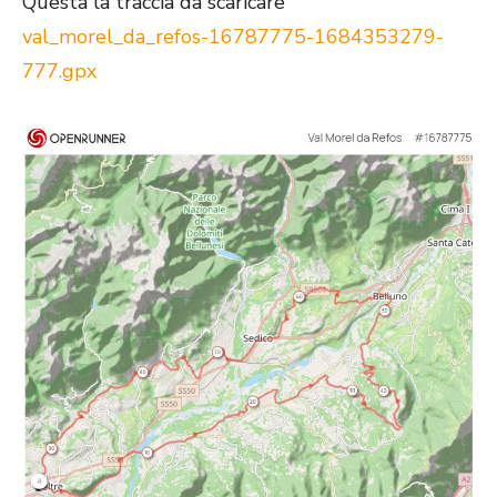
Questa la traccia da scaricare
val_morel_da_refos-16787775-1684353279-
777.gpx