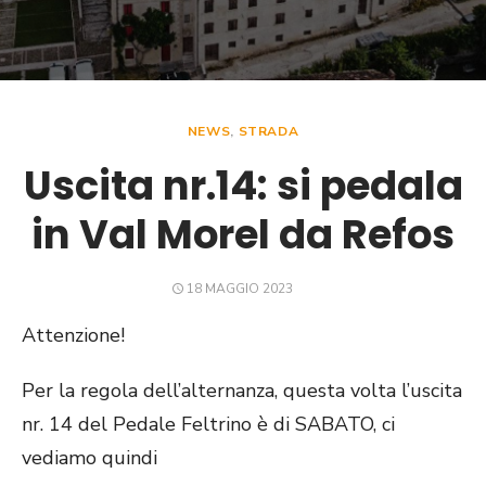
NEWS
,
STRADA
Uscita nr.14: si pedala
in Val Morel da Refos
POSTED
18 MAGGIO 2023
ON
Attenzione!
Per la regola dell’alternanza, questa volta l’uscita
nr. 14 del Pedale Feltrino è di SABATO, ci
vediamo quindi