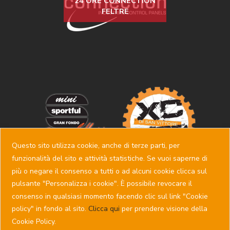
24 ORE CONNECTION
FELTRE
Questo sito utilizza cookie, anche di terze parti, per
funzionalità del sito e attività statistiche. Se vuoi saperne di
più o negare il consenso a tutti o ad alcuni cookie clicca sul
pulsante "Personalizza i cookie". È possibile revocare il
consenso in qualsiasi momento facendo clic sul link "Cookie
policy" in fondo al sito.
Clicca qui
per prendere visione della
Copyright © SSD PEDALE FELTRINO - P.IVA 00742450257 -
Cookie Policy.
Via Montelungo, 21 - 32032 Feltre (BL) - Tel: +39 0439