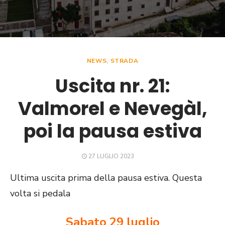
NEWS
,
STRADA
Uscita nr. 21:
Valmorel e Nevegàl,
poi la pausa estiva
POSTED
27 LUGLIO 2023
ON
Ultima uscita prima della pausa estiva. Questa
volta si pedala
Sabato 29 luglio