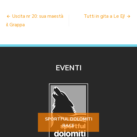
NAVIGAZIONE
Uscita nr 20: sua maestà
Tutti in gita a Le Ej!
ARTICOLI
il Grappa
EVENTI
SPORTFUL DOLOMITI
RACE