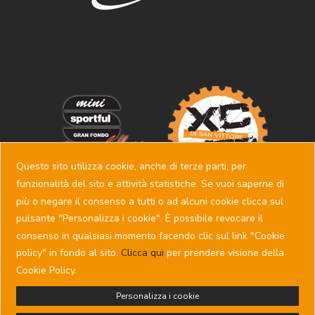
Questo sito utilizza cookie, anche di terze parti, per
funzionalità del sito e attività statistiche. Se vuoi saperne di
più o negare il consenso a tutti o ad alcuni cookie clicca sul
pulsante "Personalizza i cookie". È possibile revocare il
consenso in qualsiasi momento facendo clic sul link "Cookie
policy" in fondo al sito.
Clicca qui
per prendere visione della
Copyright © SSD PEDALE FELTRINO - P.IVA 00742450257 -
Cookie Policy.
Via Montelungo, 21 - 32032 Feltre (BL) - Tel: +39 0439
303735 -
pedalefeltrino@sportfuldolomitirace.it
Personalizza i cookie
Privacy policy
-
Cookie policy
- Powered by
Sersis