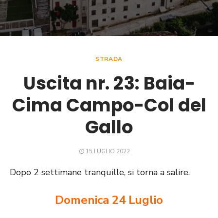
STRADA
Uscita nr. 23: Baia-
Cima Campo-Col del
Gallo
POSTED
15 LUGLIO 2022
ON
Dopo 2 settimane tranquille, si torna a salire.
Domenica 24 Luglio