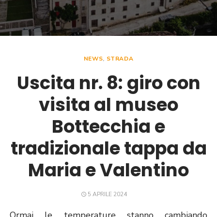
NEWS
,
STRADA
Uscita nr. 8: giro con
visita al museo
Bottecchia e
tradizionale tappa da
Maria e Valentino
POSTED
5 APRILE 2024
ON
Ormai le temperature stanno cambiando