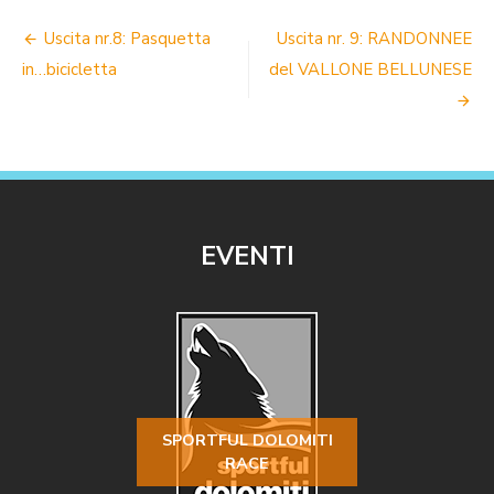
NAVIGAZIONE
Uscita nr.8: Pasquetta
Uscita nr. 9: RANDONNEE
ARTICOLI
in…bicicletta
del VALLONE BELLUNESE
EVENTI
SPORTFUL DOLOMITI
RACE