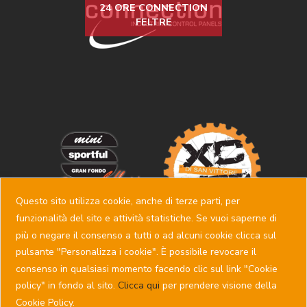
24 ORE CONNECTION
FELTRE
Questo sito utilizza cookie, anche di terze parti, per
funzionalità del sito e attività statistiche. Se vuoi saperne di
più o negare il consenso a tutti o ad alcuni cookie clicca sul
pulsante "Personalizza i cookie". È possibile revocare il
consenso in qualsiasi momento facendo clic sul link "Cookie
policy" in fondo al sito.
Clicca qui
per prendere visione della
Copyright © SSD PEDALE FELTRINO - P.IVA 00742450257 -
Cookie Policy.